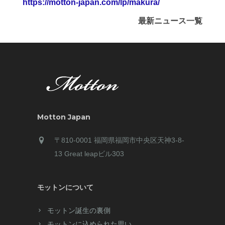
https://motton-japan.com/lp/makura/
最新ニュース一覧
Motton Japan
〒810-0001 福岡県福岡市中央区天神3-8-
13 Great leapビル303
モットンについて
モットン誕生の裏側
モットンに込められた思い