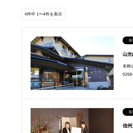
4件中 1〜4件を表示
長
山光
名称山
0268
長
信州