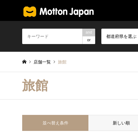
and
都道府県を選ぶ
or
店舗一覧
旅館
旅館
並べ替え条件
新しい順