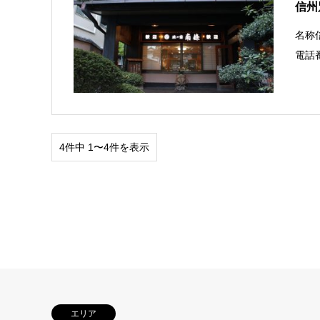
信州
名称
電話番
4件中 1〜4件を表示
エリア