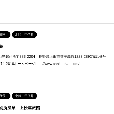
野県
北陸・甲信越
館
光館住所〒386-2204 長野県上田市菅平高原1223-2892電話番号
-74-2616ホームページhttp://www.sankoukan.com/
野県
北陸・甲信越
別所温泉 上松屋旅館