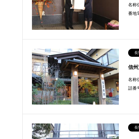
名称
番地電
長
信州
名称
話番号0
長