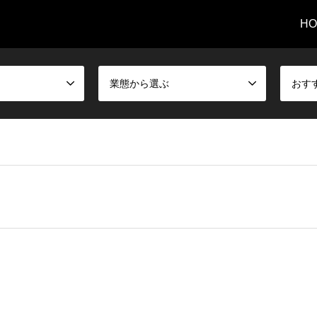
HO
業態から選ぶ
おす